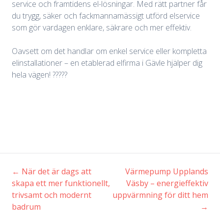
service och framtidens el-lösningar. Med rätt partner får
du trygg, säker och fackmannamässigt utförd elservice
som gör vardagen enklare, säkrare och mer effektiv.
Oavsett om det handlar om enkel service eller kompletta
elinstallationer – en etablerad elfirma i Gävle hjälper dig
hela vägen! ?????
←
När det är dags att
Värmepump Upplands
Inläggsnavigering
skapa ett mer funktionellt,
Väsby – energieffektiv
trivsamt och modernt
uppvärmning för ditt hem
badrum
→