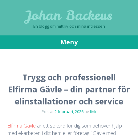
Johan Backeus
En blogg om mitt liv och mina intressen
Meny
Gå
till
innehåll
Trygg och professionell
Elfirma Gävle – din partner för
elinstallationer och service
Postat
2 februari, 2026
av
link
Elfirma Gävle
är ett sökord för dig som behöver hjälp
med el-arbeten i ditt hem eller företag i Gävle med